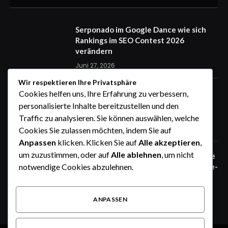
Serponado im Google Dance wie sich
Rankings im SEO Contest 2026
verändern
Juni 27, 2026
Wir respektieren Ihre Privatsphäre
Zaunfelder von WIŚNIOWSKI –
Cookies helfen uns, Ihre Erfahrung zu verbessern,
professionelle Lösungen für sichere
personalisierte Inhalte bereitzustellen und den
Unternehmensgelände
Traffic zu analysieren. Sie können auswählen, welche
Juni 25, 2026
Cookies Sie zulassen möchten, indem Sie auf
Anpassen
klicken. Klicken Sie auf
Alle akzeptieren
,
um zuzustimmen, oder auf
Alle ablehnen
, um nicht
Zaunfelder von WIŚNIOWSKI – robuste
Systemlösungen für moderne Industrie-
notwendige Cookies abzulehnen.
und Gewerbeareale
Juni 25, 2026
ANPASSEN