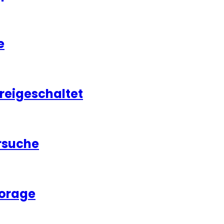
e
freigeschaltet
rsuche
torage