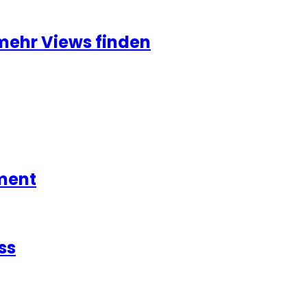
mehr Views finden
ment
ss