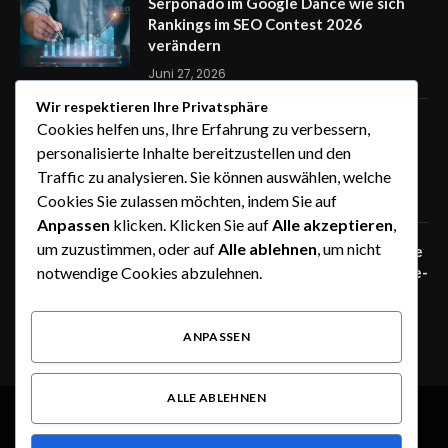
Serponado im Google Dance wie sich
Rankings im SEO Contest 2026
verändern
Juni 27, 2026
Wir respektieren Ihre Privatsphäre
Zaunfelder von WIŚNIOWSKI –
Cookies helfen uns, Ihre Erfahrung zu verbessern,
professionelle Lösungen für sichere
personalisierte Inhalte bereitzustellen und den
Unternehmensgelände
Traffic zu analysieren. Sie können auswählen, welche
Juni 25, 2026
Cookies Sie zulassen möchten, indem Sie auf
Anpassen
klicken. Klicken Sie auf
Alle akzeptieren
,
um zuzustimmen, oder auf
Alle ablehnen
, um nicht
Zaunfelder von WIŚNIOWSKI – robuste
Systemlösungen für moderne Industrie-
notwendige Cookies abzulehnen.
und Gewerbeareale
Juni 25, 2026
ANPASSEN
ALLE ABLEHNEN
© 2026 Alle Rechte vorbehalten.
Heute im Fokus