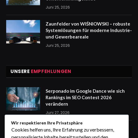
Juni 25, 2026
Zaunfelder von WIŚNIOWSKI – robuste
Systemlösungen für moderne Industrie-
und Gewerbeareale
Juni 25, 2026
UNSERE
EMPFEHLUNGEN
Serponado im Google Dance wie sich
Rankings im SEO Contest 2026
verändern
Juni 27, 2026
Wir respektieren Ihre Privatsphäre
Zaunfelder von WIŚNIOWSKI –
Cookies helfen uns, Ihre Erfahrung zu verbessern,
professionelle Lösungen für sichere
personalisierte Inhalte bereitzustellen und den