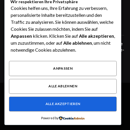
Wir respektieren Ihre Privatsphäre
Zaunfelder von WIŚNIOWSKI –
Cookies helfen uns, Ihre Erfahrung zu verbessern,
professionelle Lösungen für sichere
personalisierte Inhalte bereitzustellen und den
Unternehmensgelände
Traffic zu analysieren. Sie können auswählen, welche
Juni 25, 2026
Cookies Sie zulassen möchten, indem Sie auf
Anpassen
klicken. Klicken Sie auf
Alle akzeptieren
,
um zuzustimmen, oder auf
Alle ablehnen
, um nicht
Zaunfelder von WIŚNIOWSKI – robuste
Systemlösungen für moderne Industrie-
notwendige Cookies abzulehnen.
und Gewerbeareale
Juni 25, 2026
ANPASSEN
ALLE ABLEHNEN
© 2026 Alle Rechte vorbehalten.
Heute im Fokus
ALLE AKZEPTIEREN
Über uns
Kontakt
Haftungsausschluss
Haftung für Inhalte
Datenschutzerklärung
Impressum
Powered by