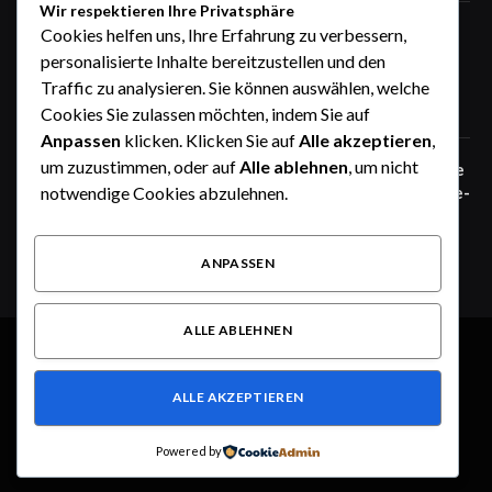
Wir respektieren Ihre Privatsphäre
Zaunfelder von WIŚNIOWSKI –
Cookies helfen uns, Ihre Erfahrung zu verbessern,
professionelle Lösungen für sichere
personalisierte Inhalte bereitzustellen und den
Unternehmensgelände
Traffic zu analysieren. Sie können auswählen, welche
Juni 25, 2026
Cookies Sie zulassen möchten, indem Sie auf
Anpassen
klicken. Klicken Sie auf
Alle akzeptieren
,
um zuzustimmen, oder auf
Alle ablehnen
, um nicht
Zaunfelder von WIŚNIOWSKI – robuste
Systemlösungen für moderne Industrie-
notwendige Cookies abzulehnen.
und Gewerbeareale
Juni 25, 2026
ANPASSEN
ALLE ABLEHNEN
© 2026 Alle Rechte vorbehalten.
Heute im Fokus
ALLE AKZEPTIEREN
Über uns
Kontakt
Haftungsausschluss
Haftung für Inhalte
Datenschutzerklärung
Impressum
Powered by