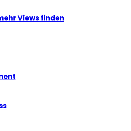
mehr Views finden
ment
ss