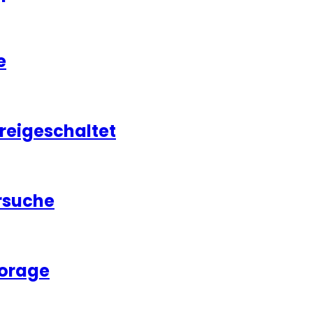
e
freigeschaltet
rsuche
torage