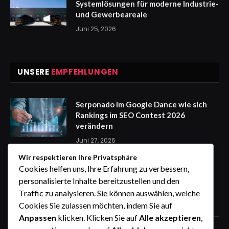
Systemlösungen für moderne Industrie-
und Gewerbeareale
Juni 25, 2026
UNSERE
EMPFEHLUNGEN
Serponado im Google Dance wie sich
Rankings im SEO Contest 2026
verändern
Juni 27, 2026
Wir respektieren Ihre Privatsphäre
Zaunfelder von WIŚNIOWSKI –
Cookies helfen uns, Ihre Erfahrung zu verbessern,
professionelle Lösungen für sichere
personalisierte Inhalte bereitzustellen und den
Unternehmensgelände
Traffic zu analysieren. Sie können auswählen, welche
Juni 25, 2026
Cookies Sie zulassen möchten, indem Sie auf
Anpassen
klicken. Klicken Sie auf
Alle akzeptieren
,