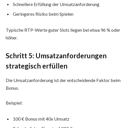
Schnellere Erfüllung der Umsatzanforderung
Geringeres Risiko beim Spielen
Typische RTP-Werte guter Slots liegen bei etwa 96 % oder
höher.
Schritt 5: Umsatzanforderungen
strategisch erfüllen
Die Umsatzanforderung ist der entscheidende Faktor beim
Bonus.
Beispiel:
100 € Bonus mit 40x Umsatz