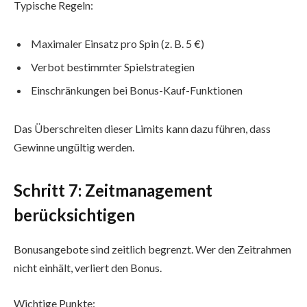
Typische Regeln:
Maximaler Einsatz pro Spin (z. B. 5 €)
Verbot bestimmter Spielstrategien
Einschränkungen bei Bonus-Kauf-Funktionen
Das Überschreiten dieser Limits kann dazu führen, dass
Gewinne ungültig werden.
Schritt 7: Zeitmanagement
berücksichtigen
Bonusangebote sind zeitlich begrenzt. Wer den Zeitrahmen
nicht einhält, verliert den Bonus.
Wichtige Punkte: