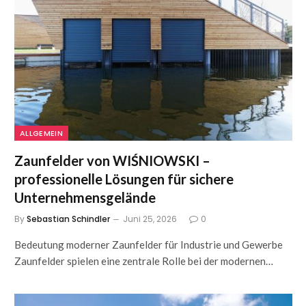
ALLGEMEIN
Zaunfelder von WIŚNIOWSKI –
professionelle Lösungen für sichere
Unternehmensgelände
By
Sebastian Schindler
Juni 25, 2026
0
Bedeutung moderner Zaunfelder für Industrie und Gewerbe
Zaunfelder spielen eine zentrale Rolle bei der modernen…