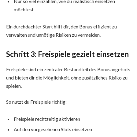
Nur so viel einzahlen, wie du realistisch einsetzen
möchtest
Ein durchdachter Start hilft dir, den Bonus effizient zu
verwalten und unnötige Risiken zu vermeiden.
Schritt 3: Freispiele gezielt einsetzen
Freispiele sind ein zentraler Bestandteil des Bonusangebots
und bieten dir die Möglichkeit, ohne zusätzliches Risiko zu
spielen.
So nutzt du Freispiele richtig:
Freispiele rechtzeitig aktivieren
Auf den vorgesehenen Slots einsetzen