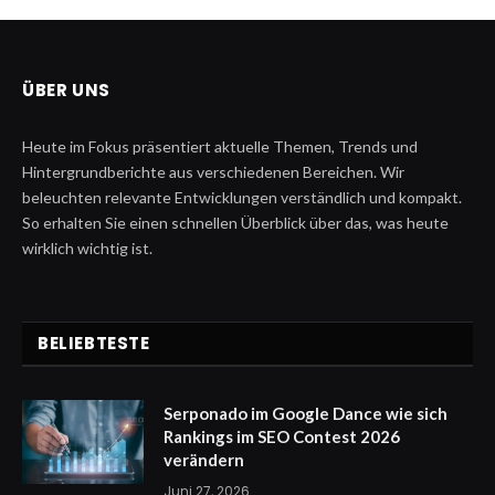
ÜBER UNS
Heute im Fokus präsentiert aktuelle Themen, Trends und
Hintergrundberichte aus verschiedenen Bereichen. Wir
beleuchten relevante Entwicklungen verständlich und kompakt.
So erhalten Sie einen schnellen Überblick über das, was heute
wirklich wichtig ist.
BELIEBTESTE
Serponado im Google Dance wie sich
Rankings im SEO Contest 2026
verändern
Juni 27, 2026