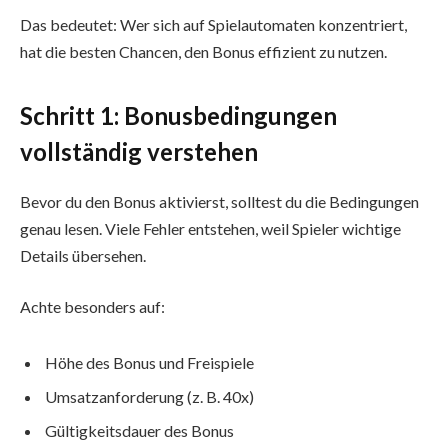
Das bedeutet: Wer sich auf Spielautomaten konzentriert,
hat die besten Chancen, den Bonus effizient zu nutzen.
Schritt 1: Bonusbedingungen
vollständig verstehen
Bevor du den Bonus aktivierst, solltest du die Bedingungen
genau lesen. Viele Fehler entstehen, weil Spieler wichtige
Details übersehen.
Achte besonders auf:
Höhe des Bonus und Freispiele
Umsatzanforderung (z. B. 40x)
Gültigkeitsdauer des Bonus