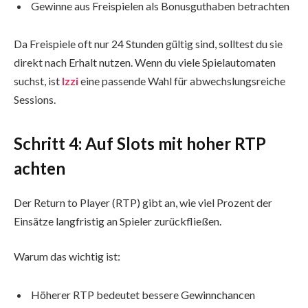
Gewinne aus Freispielen als Bonusguthaben betrachten
Da Freispiele oft nur 24 Stunden gültig sind, solltest du sie
direkt nach Erhalt nutzen. Wenn du viele Spielautomaten
suchst, ist
Izzi
eine passende Wahl für abwechslungsreiche
Sessions.
Schritt 4: Auf Slots mit hoher RTP
achten
Der Return to Player (RTP) gibt an, wie viel Prozent der
Einsätze langfristig an Spieler zurückfließen.
Warum das wichtig ist:
Höherer RTP bedeutet bessere Gewinnchancen