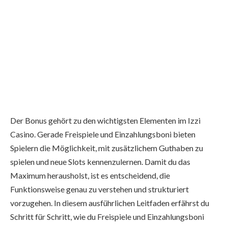
Der Bonus gehört zu den wichtigsten Elementen im Izzi
Casino. Gerade Freispiele und Einzahlungsboni bieten
Spielern die Möglichkeit, mit zusätzlichem Guthaben zu
spielen und neue Slots kennenzulernen. Damit du das
Maximum herausholst, ist es entscheidend, die
Funktionsweise genau zu verstehen und strukturiert
vorzugehen. In diesem ausführlichen Leitfaden erfährst du
Schritt für Schritt, wie du Freispiele und Einzahlungsboni