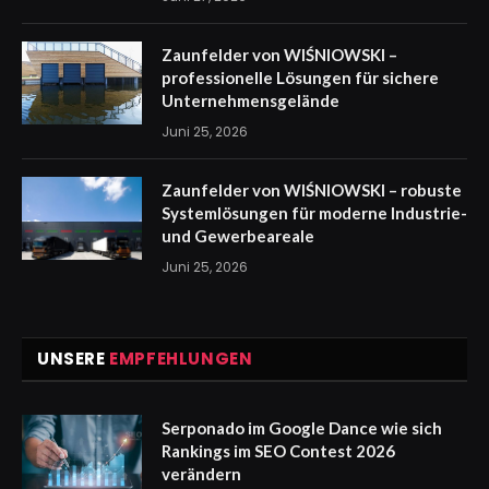
Zaunfelder von WIŚNIOWSKI –
professionelle Lösungen für sichere
Unternehmensgelände
Juni 25, 2026
Zaunfelder von WIŚNIOWSKI – robuste
Systemlösungen für moderne Industrie-
und Gewerbeareale
Juni 25, 2026
UNSERE
EMPFEHLUNGEN
Serponado im Google Dance wie sich
Rankings im SEO Contest 2026
verändern