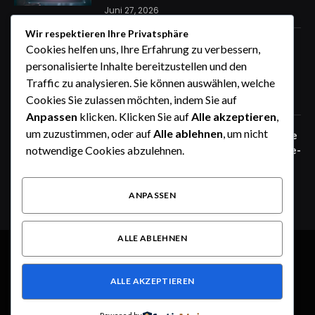
Juni 27, 2026
Wir respektieren Ihre Privatsphäre
Zaunfelder von WIŚNIOWSKI –
Cookies helfen uns, Ihre Erfahrung zu verbessern,
professionelle Lösungen für sichere
personalisierte Inhalte bereitzustellen und den
Unternehmensgelände
Traffic zu analysieren. Sie können auswählen, welche
Juni 25, 2026
Cookies Sie zulassen möchten, indem Sie auf
Anpassen
klicken. Klicken Sie auf
Alle akzeptieren
,
um zuzustimmen, oder auf
Alle ablehnen
, um nicht
Zaunfelder von WIŚNIOWSKI – robuste
Systemlösungen für moderne Industrie-
notwendige Cookies abzulehnen.
und Gewerbeareale
Juni 25, 2026
ANPASSEN
ALLE ABLEHNEN
© 2026 Alle Rechte vorbehalten.
Heute im Fokus
ALLE AKZEPTIEREN
Über uns
Kontakt
Haftungsausschluss
Haftung für Inhalte
Datenschutzerklärung
Impressum