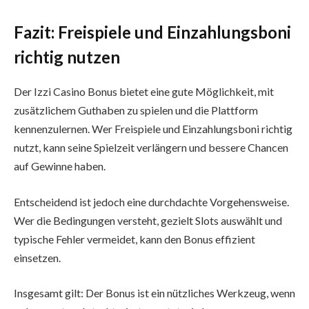
Fazit: Freispiele und Einzahlungsboni
richtig nutzen
Der Izzi Casino Bonus bietet eine gute Möglichkeit, mit
zusätzlichem Guthaben zu spielen und die Plattform
kennenzulernen. Wer Freispiele und Einzahlungsboni richtig
nutzt, kann seine Spielzeit verlängern und bessere Chancen
auf Gewinne haben.
Entscheidend ist jedoch eine durchdachte Vorgehensweise.
Wer die Bedingungen versteht, gezielt Slots auswählt und
typische Fehler vermeidet, kann den Bonus effizient
einsetzen.
Insgesamt gilt: Der Bonus ist ein nützliches Werkzeug, wenn