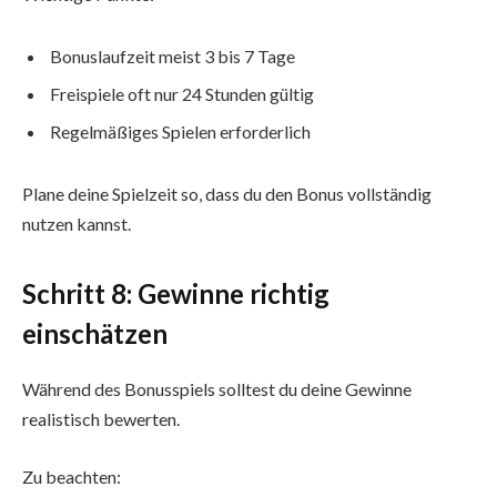
Bonuslaufzeit meist 3 bis 7 Tage
Freispiele oft nur 24 Stunden gültig
Regelmäßiges Spielen erforderlich
Plane deine Spielzeit so, dass du den Bonus vollständig
nutzen kannst.
Schritt 8: Gewinne richtig
einschätzen
Während des Bonusspiels solltest du deine Gewinne
realistisch bewerten.
Zu beachten: