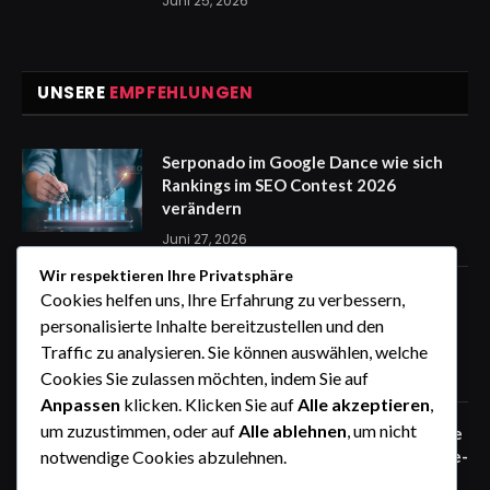
Juni 25, 2026
UNSERE
EMPFEHLUNGEN
Serponado im Google Dance wie sich
Rankings im SEO Contest 2026
verändern
Juni 27, 2026
Wir respektieren Ihre Privatsphäre
Zaunfelder von WIŚNIOWSKI –
Cookies helfen uns, Ihre Erfahrung zu verbessern,
professionelle Lösungen für sichere
personalisierte Inhalte bereitzustellen und den
Unternehmensgelände
Traffic zu analysieren. Sie können auswählen, welche
Juni 25, 2026
Cookies Sie zulassen möchten, indem Sie auf
Anpassen
klicken. Klicken Sie auf
Alle akzeptieren
,
um zuzustimmen, oder auf
Alle ablehnen
, um nicht
Zaunfelder von WIŚNIOWSKI – robuste
Systemlösungen für moderne Industrie-
notwendige Cookies abzulehnen.
und Gewerbeareale