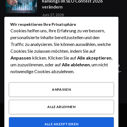
Rankings im SEO Contest 2026
verändern
Juni 27, 2026
Wir respektieren Ihre Privatsphäre
Zaunfelder von WIŚNIOWSKI –
Cookies helfen uns, Ihre Erfahrung zu verbessern,
professionelle Lösungen für sichere
personalisierte Inhalte bereitzustellen und den
Unternehmensgelände
Traffic zu analysieren. Sie können auswählen, welche
Juni 25, 2026
Cookies Sie zulassen möchten, indem Sie auf
Anpassen
klicken. Klicken Sie auf
Alle akzeptieren
,
um zuzustimmen, oder auf
Alle ablehnen
, um nicht
Zaunfelder von WIŚNIOWSKI – robuste
Systemlösungen für moderne Industrie-
notwendige Cookies abzulehnen.
und Gewerbeareale
Juni 25, 2026
ANPASSEN
ALLE ABLEHNEN
© 2026 Alle Rechte vorbehalten.
Heute im Fokus
ALLE AKZEPTIEREN