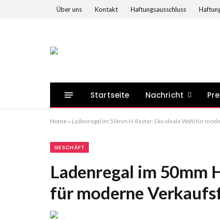
Über uns
Kontakt
Haftungsausschluss
Haftung
Startseite
Nachricht
Pre
Home
»
Ladenregal im 50mm H-Raster: Die ideale Wahl für mod
GESCHÄFT
Ladenregal im 50mm H
für moderne Verkaufs