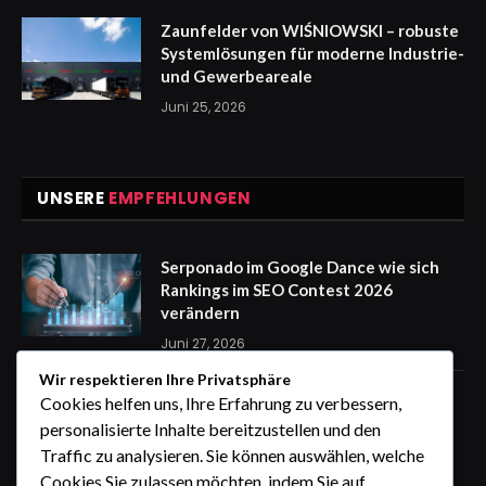
Zaunfelder von WIŚNIOWSKI – robuste
Systemlösungen für moderne Industrie-
und Gewerbeareale
Juni 25, 2026
UNSERE
EMPFEHLUNGEN
Serponado im Google Dance wie sich
Rankings im SEO Contest 2026
verändern
Juni 27, 2026
Wir respektieren Ihre Privatsphäre
Zaunfelder von WIŚNIOWSKI –
Cookies helfen uns, Ihre Erfahrung zu verbessern,
professionelle Lösungen für sichere
personalisierte Inhalte bereitzustellen und den
Unternehmensgelände
Traffic zu analysieren. Sie können auswählen, welche
Juni 25, 2026
Cookies Sie zulassen möchten, indem Sie auf