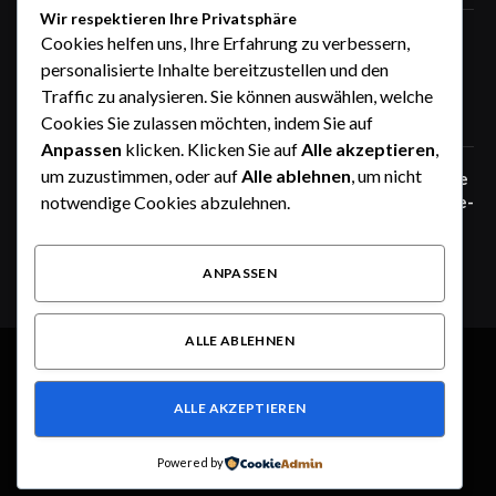
Wir respektieren Ihre Privatsphäre
Zaunfelder von WIŚNIOWSKI –
Cookies helfen uns, Ihre Erfahrung zu verbessern,
professionelle Lösungen für sichere
personalisierte Inhalte bereitzustellen und den
Unternehmensgelände
Traffic zu analysieren. Sie können auswählen, welche
Juni 25, 2026
Cookies Sie zulassen möchten, indem Sie auf
Anpassen
klicken. Klicken Sie auf
Alle akzeptieren
,
um zuzustimmen, oder auf
Alle ablehnen
, um nicht
Zaunfelder von WIŚNIOWSKI – robuste
Systemlösungen für moderne Industrie-
notwendige Cookies abzulehnen.
und Gewerbeareale
Juni 25, 2026
ANPASSEN
ALLE ABLEHNEN
© 2026 Alle Rechte vorbehalten.
Heute im Fokus
ALLE AKZEPTIEREN
Über uns
Kontakt
Haftungsausschluss
Haftung für Inhalte
Datenschutzerklärung
Impressum
Powered by