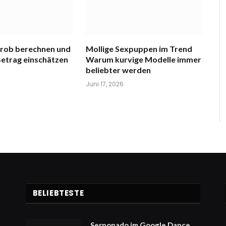
grob berechnen und
Mollige Sexpuppen im Trend
etrag einschätzen
Warum kurvige Modelle immer
beliebter werden
Juni 17, 2026
BELIEBTESTE
Serponado im Google Dance