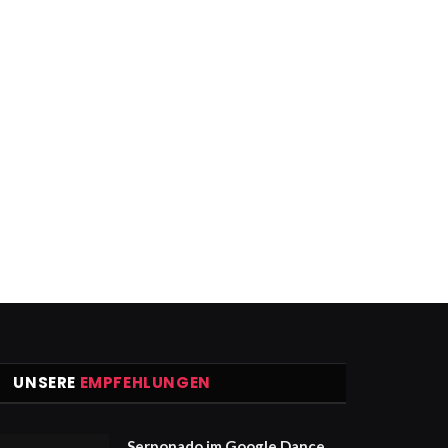
UNSERE
EMPFEHLUNGEN
Serponado im Google Dance