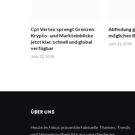
Cpt Vertex sprengt Grenzen:
Abfindung 
Krypto- und Markteinblicke
möglichen B
jetzt klar, schnell und global
Juni 22, 2026
verfügbar
Juni 22, 2026
ÜBER UNS
Heute im Fokus präsentiert aktuelle Themen, Trends
und Hintergrundberichte aus verschiedenen