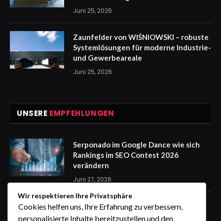
Juni 25, 2026
Zaunfelder von WIŚNIOWSKI – robuste
Systemlösungen für moderne Industrie-
und Gewerbeareale
Juni 25, 2026
UNSERE
EMPFEHLUNGEN
Serponado im Google Dance wie sich
Rankings im SEO Contest 2026
verändern
Juni 27, 2026
Wir respektieren Ihre Privatsphäre
Zaunfelder von WIŚNIOWSKI –
Cookies helfen uns, Ihre Erfahrung zu verbessern,
professionelle Lösungen für sichere
personalisierte Inhalte bereitzustellen und den