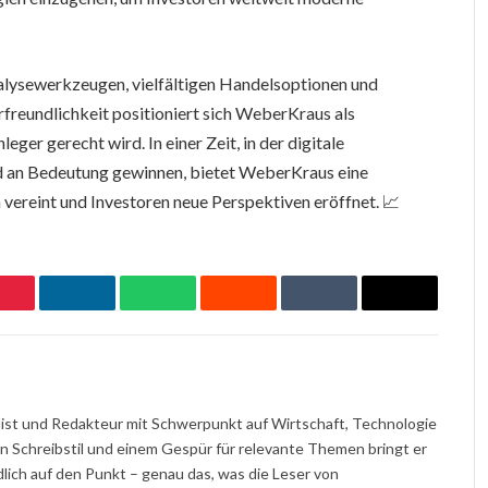
lysewerkzeugen, vielfältigen Handelsoptionen und
rfreundlichkeit positioniert sich WeberKraus als
er gerecht wird. In einer Zeit, in der digitale
an Bedeutung gewinnen, bietet WeberKraus eine
n vereint und Investoren neue Perspektiven eröffnet. 📈
Pinterest
LinkedIn
WhatsApp
Reddit
Tumblr
Email
nalist und Redakteur mit Schwerpunkt auf Wirtschaft, Technologie
en Schreibstil und einem Gespür für relevante Themen bringt er
ch auf den Punkt – genau das, was die Leser von