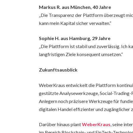
Markus R. aus München, 40 Jahre
„Die Transparenz der Plattform überzeugt mich.
kann mein Kapital sicher verwalten.“
Sophie H. aus Hamburg, 29 Jahre
„Die Plattform ist stabil und zuverlässig. Ich
langfristigen Ziele konsequent umsetzen.“
Zukunftsausblick
WeberKraus entwickelt die Plattform kontinui
gestützte Analysewerkzeuge, Social-Trading-Fe
Anlegern noch präzisere Werkzeuge für fundie
digitalen Handel effizienter und zugänglicher z
Darüber hinaus plant
WeberKraus
, seine in
im Bereich Blockchain- und FinTech-Technolo