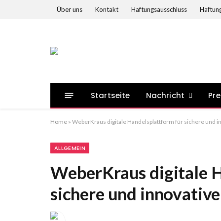
Über uns
Kontakt
Haftungsausschluss
Haftung
Startseite
Nachricht
Pre
Home
»
WeberKraus digitale Handelsplattform für sichere und i
ALLGEMEIN
WeberKraus digitale H
sichere und innovativ