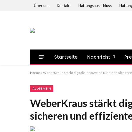
Über uns
Kontakt
Haftungsausschluss
Haftung
Startseite
Nachricht
Pre
Home
»
WeberKraus stärkt digitale Innovation für einen sichere
ALLGEMEIN
WeberKraus stärkt digi
sicheren und effizien