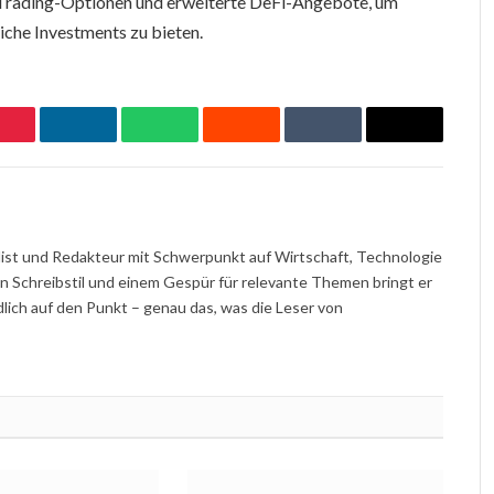
l-Trading-Optionen und erweiterte DeFi-Angebote, um
iche Investments zu bieten.
Pinterest
LinkedIn
WhatsApp
Reddit
Tumblr
Email
nalist und Redakteur mit Schwerpunkt auf Wirtschaft, Technologie
en Schreibstil und einem Gespür für relevante Themen bringt er
ch auf den Punkt – genau das, was die Leser von