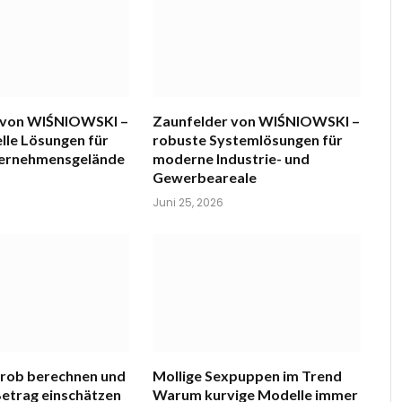
 von WIŚNIOWSKI –
Zaunfelder von WIŚNIOWSKI –
lle Lösungen für
robuste Systemlösungen für
ternehmensgelände
moderne Industrie- und
Gewerbeareale
Juni 25, 2026
grob berechnen und
Mollige Sexpuppen im Trend
etrag einschätzen
Warum kurvige Modelle immer