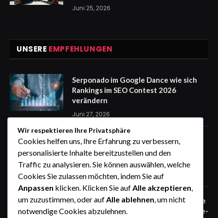
Juni 25, 2026
UNSERE
EMPFEHLUNGEN
Serponado im Google Dance wie sich
Rankings im SEO Contest 2026
verändern
Juni 27, 2026
Wir respektieren Ihre Privatsphäre
Zaunfelder von WIŚNIOWSKI –
Cookies helfen uns, Ihre Erfahrung zu verbessern,
professionelle Lösungen für sichere
personalisierte Inhalte bereitzustellen und den
Unternehmensgelände
Traffic zu analysieren. Sie können auswählen, welche
Juni 25, 2026
Cookies Sie zulassen möchten, indem Sie auf
Anpassen
klicken. Klicken Sie auf
Alle akzeptieren
,
um zuzustimmen, oder auf
Alle ablehnen
, um nicht
Zaunfelder von WIŚNIOWSKI – robuste
Systemlösungen für moderne Industrie-
notwendige Cookies abzulehnen.