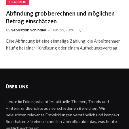
ALLGEMEIN
Abfindung grob berechnen und möglichen
Betrag einschätzen
By
Sebastian Schindler
Juni 22, 2026
0
Eine Abfindung ist eine einmalige Zahlung, die Arbeitnehmer
häufig bei einer Kündigung oder einem Aufhebungsvertrag…
ÜBER UNS
Heute im Fokus präsentiert aktuelle Themen, Trends und
Hintergrundberichte aus verschiedenen Bereichen. Wir
beleuchten relevante Entwicklungen verständlich und kompakt.
So erhalten Sie einen schnellen Überblick über das, was heute
wirklich wichtig ist.