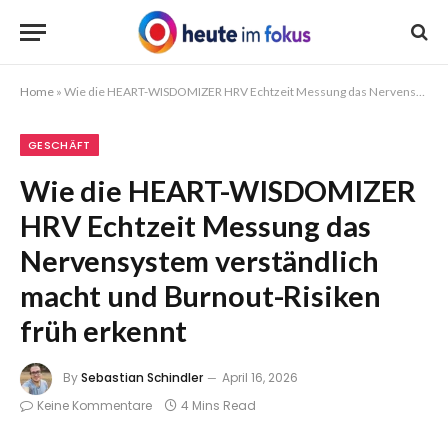
Home
»
Wie die HEART-WISDOMIZER HRV Echtzeit Messung das Nervensystem verständlich macht und Burnout-Risiken früh erkennt
GESCHÄFT
Wie die HEART-WISDOMIZER
HRV Echtzeit Messung das
Nervensystem verständlich
macht und Burnout-Risiken
früh erkennt
By
Sebastian Schindler
April 16, 2026
Keine Kommentare
4 Mins Read