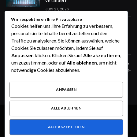
verändern
Juni 27, 2026
Wir respektieren Ihre Privatsphäre
Zaunfelder von WIŚNIOWSKI –
Cookies helfen uns, Ihre Erfahrung zu verbessern,
professionelle Lösungen für sichere
personalisierte Inhalte bereitzustellen und den
Unternehmensgelände
Traffic zu analysieren. Sie können auswählen, welche
Juni 25, 2026
Cookies Sie zulassen möchten, indem Sie auf
Anpassen
klicken. Klicken Sie auf
Alle akzeptieren
,
um zuzustimmen, oder auf
Alle ablehnen
, um nicht
Zaunfelder von WIŚNIOWSKI – robuste
Systemlösungen für moderne Industrie-
notwendige Cookies abzulehnen.
und Gewerbeareale
Juni 25, 2026
ANPASSEN
ALLE ABLEHNEN
© 2026 Alle Rechte vorbehalten.
Heute im Fokus
ALLE AKZEPTIEREN
Über uns
Kontakt
Haftungsausschluss