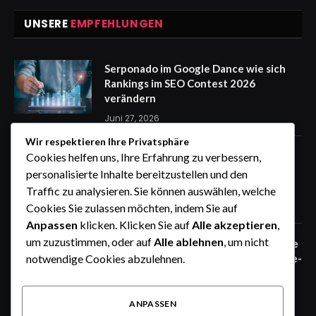
UNSERE
EMPFEHLUNGEN
Serponado im Google Dance wie sich
Rankings im SEO Contest 2026
verändern
Juni 27, 2026
Wir respektieren Ihre Privatsphäre
Zaunfelder von WIŚNIOWSKI –
Cookies helfen uns, Ihre Erfahrung zu verbessern,
professionelle Lösungen für sichere
personalisierte Inhalte bereitzustellen und den
Unternehmensgelände
Traffic zu analysieren. Sie können auswählen, welche
Juni 25, 2026
Cookies Sie zulassen möchten, indem Sie auf
Anpassen
klicken. Klicken Sie auf
Alle akzeptieren
,
um zuzustimmen, oder auf
Alle ablehnen
, um nicht
Zaunfelder von WIŚNIOWSKI – robuste
Systemlösungen für moderne Industrie-
notwendige Cookies abzulehnen.
und Gewerbeareale
Juni 25, 2026
ANPASSEN