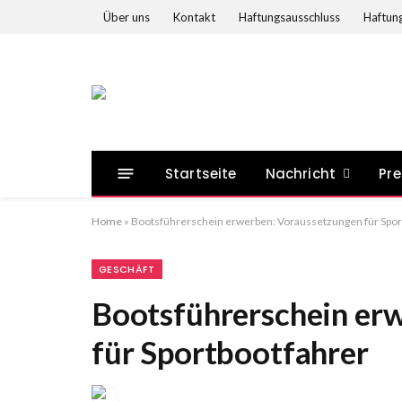
Über uns
Kontakt
Haftungsausschluss
Haftung
Startseite
Nachricht
Pre
Home
»
Bootsführerschein erwerben: Voraussetzungen für Spor
GESCHÄFT
Bootsführerschein er
für Sportbootfahrer